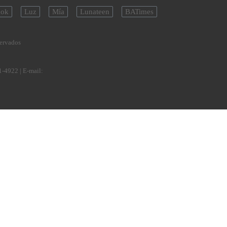
ok
Luz
Mía
Lunateen
BATimes
servados
1-4922
| E-mail: