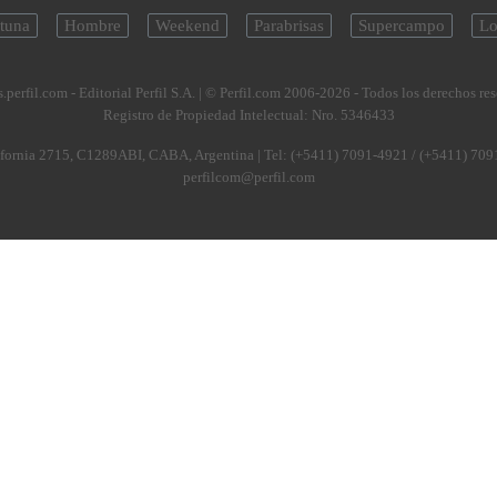
tuna
Hombre
Weekend
Parabrisas
Supercampo
Lo
.perfil.com - Editorial Perfil S.A.
| © Perfil.com 2006-2026 - Todos los derechos re
Registro de Propiedad Intelectual: Nro. 5346433
fornia 2715
,
C1289ABI
,
CABA, Argentina
| Tel:
(+5411) 7091-4921
/
(+5411) 709
perfilcom@perfil.com