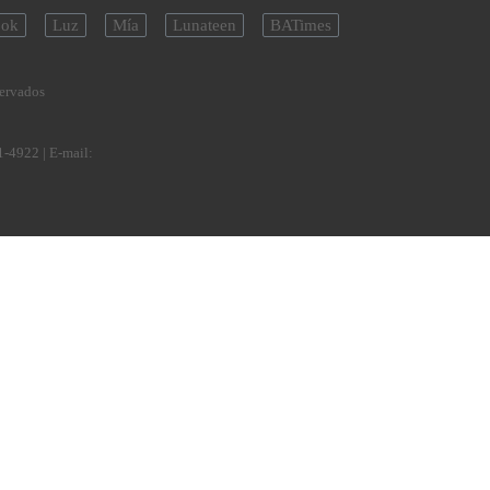
ok
Luz
Mía
Lunateen
BATimes
servados
1-4922
| E-mail: