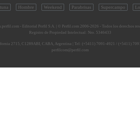
tuna
Hombre
Weekend
Parabrisas
Supercampo
Lo
.perfil.com - Editorial Perfil S.A.
| © Perfil.com 2006-2026 - Todos los derechos re
Registro de Propiedad Intelectual: Nro. 5346433
fornia 2715
,
C1289ABI
,
CABA, Argentina
| Tel:
(+5411) 7091-4921
/
(+5411) 709
perfilcom@perfil.com