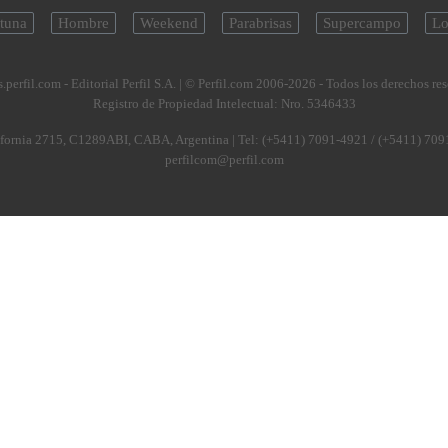
tuna
Hombre
Weekend
Parabrisas
Supercampo
Lo
.perfil.com - Editorial Perfil S.A.
| © Perfil.com 2006-2026 - Todos los derechos re
Registro de Propiedad Intelectual: Nro. 5346433
fornia 2715
,
C1289ABI
,
CABA, Argentina
| Tel:
(+5411) 7091-4921
/
(+5411) 709
perfilcom@perfil.com