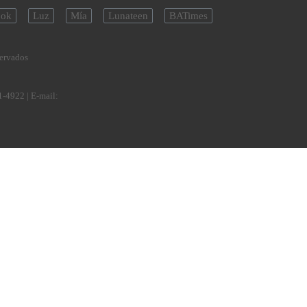
ok
Luz
Mía
Lunateen
BATimes
servados
1-4922
| E-mail: