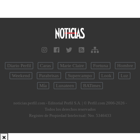
Diario Perfil
Caras
Marie Claire
Fortuna
Hombre
Weekend
Parabrisas
Supercampo
Look
Luz
Mía
Lunateen
BATimes
noticias.perfil.com - Editorial Perfil S.A.
| © Perfil.com 2006-2026 -
Todos los derechos reservados
Registro de Propiedad Intelectual: Nro. 5346433