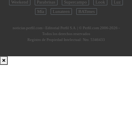
Weekend
Parabrisas
Supercampo
Look
Luz
Mía
Lunateen
BATimes
noticias.perfil.com - Editorial Perfil S.A.
| © Perfil.com 2006-2026 -
Todos los derechos reservados
Registro de Propiedad Intelectual: Nro. 5346433