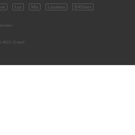
ok
Luz
Mía
Lunateen
BATimes
servados
1-4922
| E-mail: