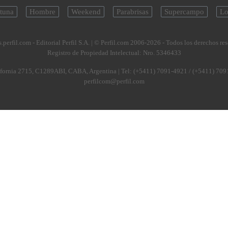
tuna
Hombre
Weekend
Parabrisas
Supercampo
Lo
.perfil.com - Editorial Perfil S.A.
| © Perfil.com 2006-2026 - Todos los derechos re
Registro de Propiedad Intelectual: Nro. 5346433
fornia 2715
,
C1289ABI
,
CABA, Argentina
| Tel:
(+5411) 7091-4921
/
(+5411) 709
perfilcom@perfil.com