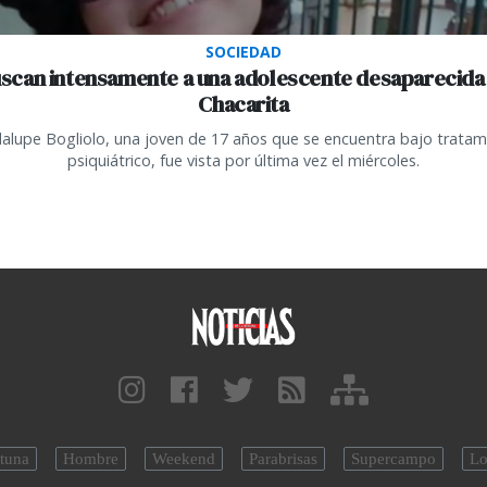
SOCIEDAD
scan intensamente a una adolescente desaparecida
Chacarita
alupe Bogliolo, una joven de 17 años que se encuentra bajo tratam
psiquiátrico, fue vista por última vez el miércoles.
tuna
Hombre
Weekend
Parabrisas
Supercampo
Lo