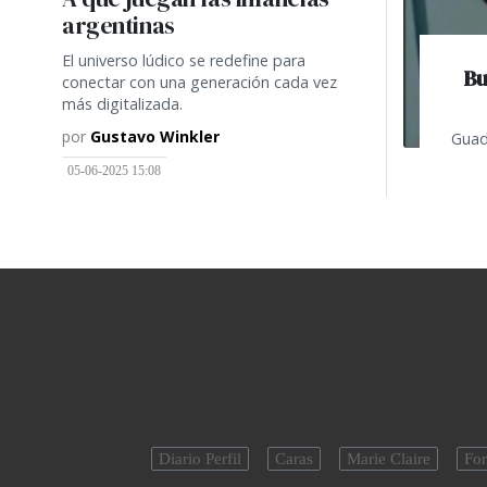
argentinas
El universo lúdico se redefine para
Bu
conectar con una generación cada vez
más digitalizada.
por
Gustavo Winkler
Guad
05-06-2025 15:08
Diario Perfil
Caras
Marie Claire
For