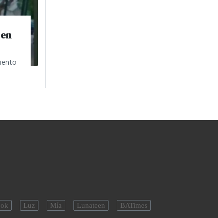
 en
iento
ok
Luz
Mía
Lunateen
BATimes