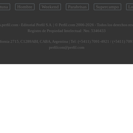
tuna
Hombre
Weekend
Parabrisas
Supercampo
Lo
.perfil.com - Editorial Perfil S.A.
| © Perfil.com 2006-2026 - Todos los derechos re
Registro de Propiedad Intelectual: Nro. 5346433
fornia 2715
,
C1289ABI
,
CABA, Argentina
| Tel:
(+5411) 7091-4921
/
(+5411) 709
perfilcom@perfil.com