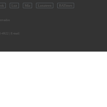
ok
Luz
Mía
Lunateen
BATimes
servados
1-4922
| E-mail: