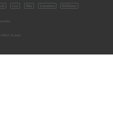
ok
Luz
Mía
Lunateen
BATimes
servados
1-4922
| E-mail: