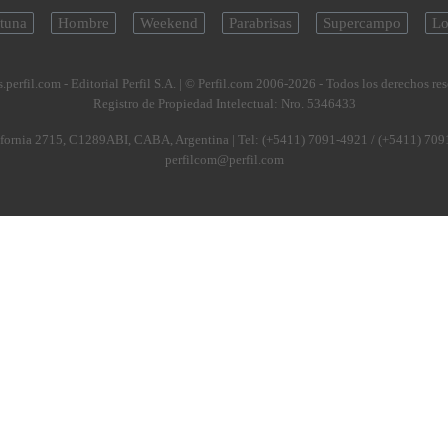
tuna
Hombre
Weekend
Parabrisas
Supercampo
Lo
.perfil.com - Editorial Perfil S.A.
| © Perfil.com 2006-2026 - Todos los derechos re
Registro de Propiedad Intelectual: Nro. 5346433
fornia 2715
,
C1289ABI
,
CABA, Argentina
| Tel:
(+5411) 7091-4921
/
(+5411) 709
perfilcom@perfil.com