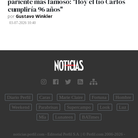
pariente más famoso: "Hoy el tío Carlos
cumpliría 96 años"
por
Gustavo Winkler
03-07-2026 10:40
Diario Perfil
Caras
Marie Claire
Fortuna
Hombre
Weekend
Parabrisas
Supercampo
Look
Luz
Mía
Lunateen
BATimes
noticias.perfil.com - Editorial Perfil S.A.
| © Perfil.com 2006-2026 -