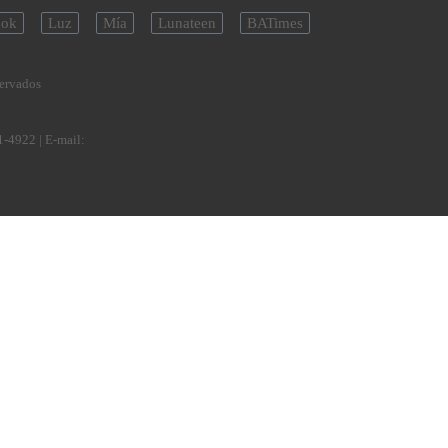
ok
Luz
Mía
Lunateen
BATimes
servados
1-4922
| E-mail: