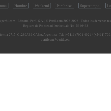
tuna
Hombre
Weekend
Parabrisas
Supercampo
Lo
.perfil.com - Editorial Perfil S.A.
| © Perfil.com 2006-2026 - Todos los derechos re
Registro de Propiedad Intelectual: Nro. 5346433
fornia 2715
,
C1289ABI
,
CABA, Argentina
| Tel:
(+5411) 7091-4921
/
(+5411) 709
perfilcom@perfil.com