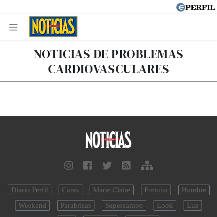
NOTICIAS DE PROBLEMAS
CARDIOVASCULARES
Diario Perfil
Caras
Marie Claire
Fortuna
Hombre
Weekend
Parabrisas
Supercampo
Look
Luz