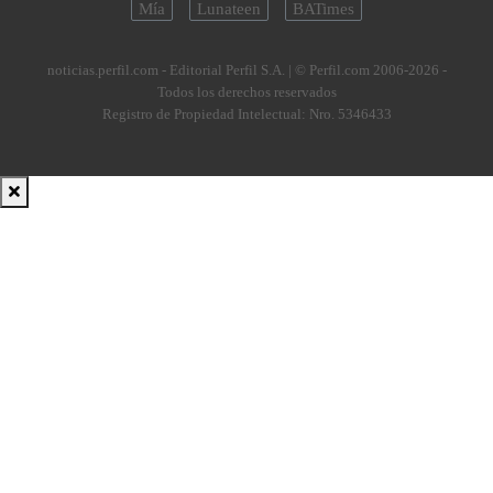
Mía
Lunateen
BATimes
noticias.perfil.com - Editorial Perfil S.A.
| © Perfil.com 2006-2026 -
Todos los derechos reservados
Registro de Propiedad Intelectual: Nro. 5346433