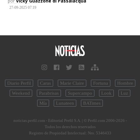
por
Vicky Guazzone di Passalacqua
27-09-2025 07:19
Diario Perfil
Caras
Marie Claire
Fortuna
Hombre
Weekend
Parabrisas
Supercampo
Look
Luz
Mía
Lunateen
BATimes
noticias.perfil.com - Editorial Perfil S.A.
| © Perfil.com 2006-2026 -
Todos los derechos reservados
Registro de Propiedad Intelectual: Nro. 5346433