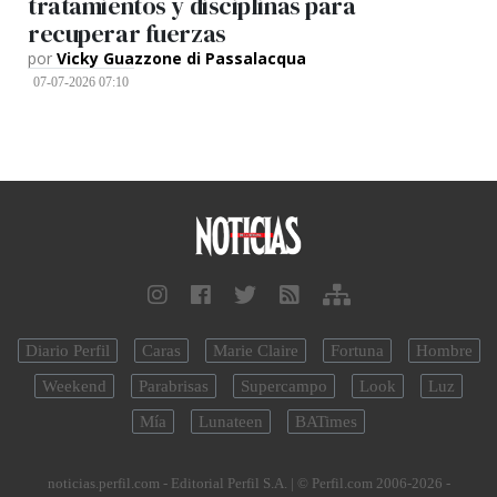
tratamientos y disciplinas para
recuperar fuerzas
por
Vicky Guazzone di Passalacqua
07-07-2026 07:10
Diario Perfil
Caras
Marie Claire
Fortuna
Hombre
Weekend
Parabrisas
Supercampo
Look
Luz
Mía
Lunateen
BATimes
noticias.perfil.com - Editorial Perfil S.A.
| © Perfil.com 2006-2026 -