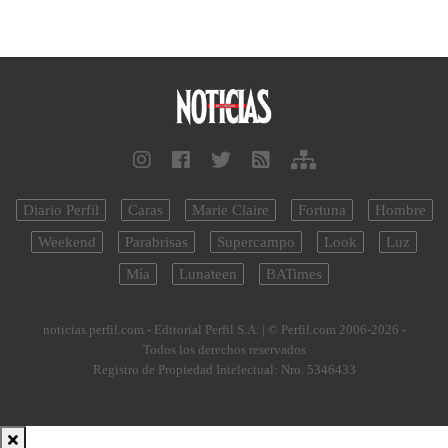
Diario Perfil
Caras
Marie Claire
Fortuna
Hombre
Weekend
Parabrisas
Supercampo
Look
Luz
Mía
Lunateen
BATimes
noticias.perfil.com - Editorial Perfil S.A.
| © Perfil.com 2006-2026 -
Todos los derechos reservados
Registro de Propiedad Intelectual: Nro. 5346433