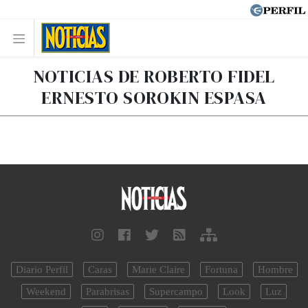
NOTICIAS DE ROBERTO FIDEL
ERNESTO SOROKIN ESPASA
Diario Perfil
Caras
Marie Claire
Fortuna
Hombre
Weekend
Parabrisas
Supercampo
Look
Luz