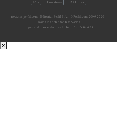
Mía
Lunateen
BATimes
noticias.perfil.com - Editorial Perfil S.A.
| © Perfil.com 2006-2026 -
Todos los derechos reservados
Registro de Propiedad Intelectual: Nro. 5346433