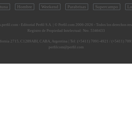
tuna
Hombre
Weekend
Parabrisas
Supercampo
Lo
.perfil.com - Editorial Perfil S.A.
| © Perfil.com 2006-2026 - Todos los derechos re
Registro de Propiedad Intelectual: Nro. 5346433
fornia 2715
,
C1289ABI
,
CABA, Argentina
| Tel:
(+5411) 7091-4921
/
(+5411) 709
perfilcom@perfil.com