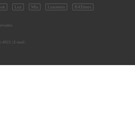
ok
Luz
Mía
Lunateen
BATimes
servados
1-4922
| E-mail: