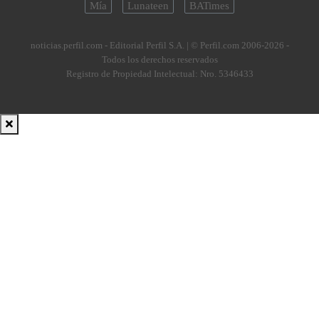
Mía
Lunateen
BATimes
noticias.perfil.com - Editorial Perfil S.A.
| © Perfil.com 2006-2026 -
Todos los derechos reservados
Registro de Propiedad Intelectual: Nro. 5346433