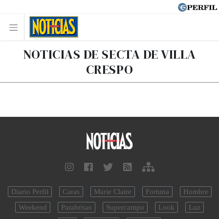
NOTICIAS DE SECTA DE VILLA
CRESPO
Diario Perfil
Caras
Marie Claire
Fortuna
Hombre
Weekend
Parabrisas
Supercampo
Look
Luz