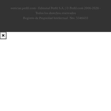
noticias.perfil.com - Editorial Perfil S.A.
| © Perfil.com 2006-2026 -
Todos los derechos reservados
Registro de Propiedad Intelectual: Nro. 5346433