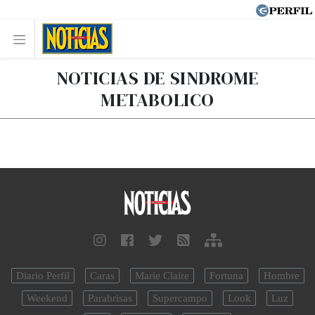
NOTICIAS DE SINDROME
METABOLICO
Diario Perfil
Caras
Marie Claire
Fortuna
Hombre
Weekend
Parabrisas
Supercampo
Look
Luz