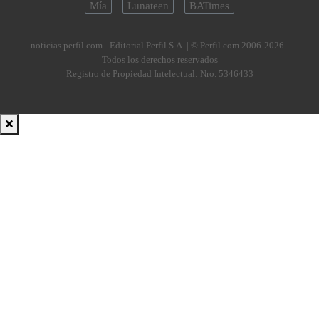
Mía
Lunateen
BATimes
noticias.perfil.com - Editorial Perfil S.A.
| © Perfil.com 2006-2026 -
Todos los derechos reservados
Registro de Propiedad Intelectual: Nro. 5346433