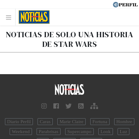
NOTICIAS DE SOLO UNA HISTORIA
DE STAR WARS
Diario Perfil
Caras
Marie Claire
Fortuna
Hombre
Weekend
Parabrisas
Supercampo
Look
Luz