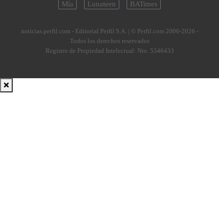
Mía
Lunateen
BATimes
noticias.perfil.com - Editorial Perfil S.A.
| © Perfil.com 2006-2026 -
Todos los derechos reservados
Registro de Propiedad Intelectual: Nro. 5346433