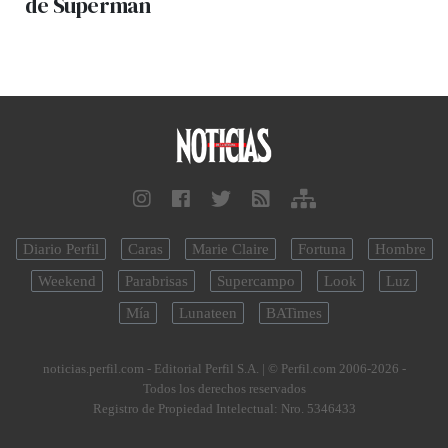
de Superman
Diario Perfil
Caras
Marie Claire
Fortuna
Hombre
Weekend
Parabrisas
Supercampo
Look
Luz
Mía
Lunateen
BATimes
noticias.perfil.com - Editorial Perfil S.A.
| © Perfil.com 2006-2026 -
Todos los derechos reservados
Registro de Propiedad Intelectual: Nro. 5346433