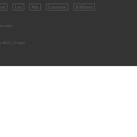
ok
Luz
Mía
Lunateen
BATimes
servados
1-4922
| E-mail: