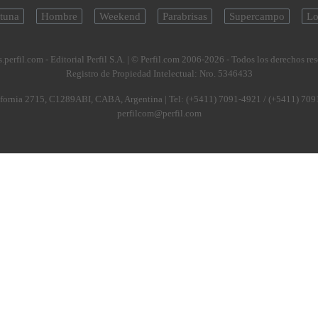
tuna
Hombre
Weekend
Parabrisas
Supercampo
Lo
.perfil.com - Editorial Perfil S.A.
| © Perfil.com 2006-2026 - Todos los derechos re
Registro de Propiedad Intelectual: Nro. 5346433
fornia 2715
,
C1289ABI
,
CABA, Argentina
| Tel:
(+5411) 7091-4921
/
(+5411) 709
perfilcom@perfil.com