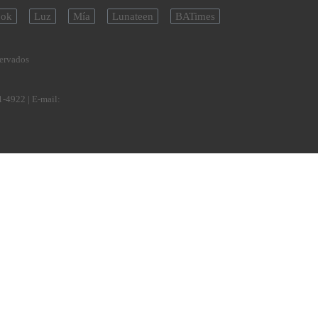
ok
Luz
Mía
Lunateen
BATimes
servados
1-4922
| E-mail: