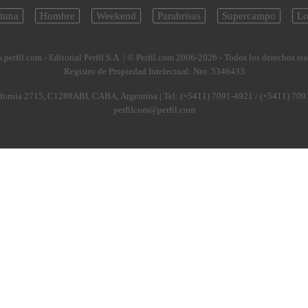
tuna
Hombre
Weekend
Parabrisas
Supercampo
Lo
.perfil.com - Editorial Perfil S.A.
| © Perfil.com 2006-2026 - Todos los derechos re
Registro de Propiedad Intelectual: Nro. 5346433
fornia 2715
,
C1289ABI
,
CABA, Argentina
| Tel:
(+5411) 7091-4921
/
(+5411) 709
perfilcom@perfil.com