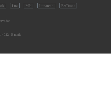
ok
Luz
Mía
Lunateen
BATimes
servados
1-4922
| E-mail: