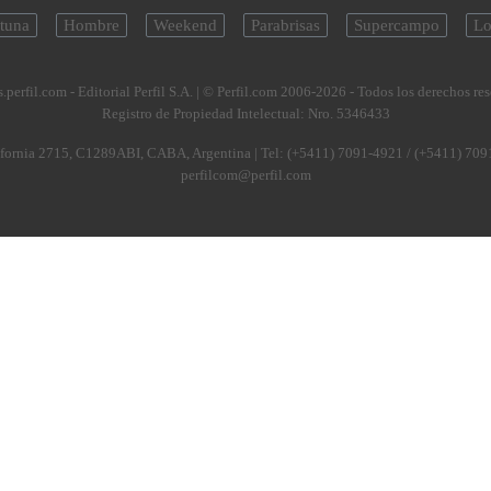
tuna
Hombre
Weekend
Parabrisas
Supercampo
Lo
.perfil.com - Editorial Perfil S.A.
| © Perfil.com 2006-2026 - Todos los derechos re
Registro de Propiedad Intelectual: Nro. 5346433
fornia 2715
,
C1289ABI
,
CABA, Argentina
| Tel:
(+5411) 7091-4921
/
(+5411) 709
perfilcom@perfil.com