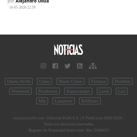
por
Alejandro Ullúa
16-05-2026 22:59
Diario Perfil
Caras
Marie Claire
Fortuna
Hombre
Weekend
Parabrisas
Supercampo
Look
Luz
Mía
Lunateen
BATimes
noticias.perfil.com - Editorial Perfil S.A.
| © Perfil.com 2006-2026 -
Todos los derechos reservados
Registro de Propiedad Intelectual: Nro. 5346433