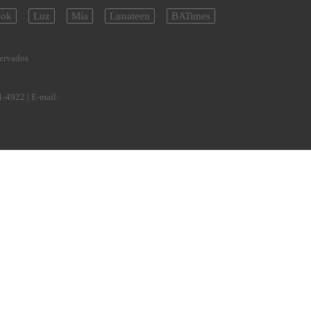
ok
Luz
Mía
Lunateen
BATimes
servados
1-4922
| E-mail: