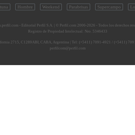
tuna
Hombre
Weekend
Parabrisas
Supercampo
Lo
.perfil.com - Editorial Perfil S.A.
| © Perfil.com 2006-2026 - Todos los derechos re
Registro de Propiedad Intelectual: Nro. 5346433
fornia 2715
,
C1289ABI
,
CABA, Argentina
| Tel:
(+5411) 7091-4921
/
(+5411) 709
perfilcom@perfil.com