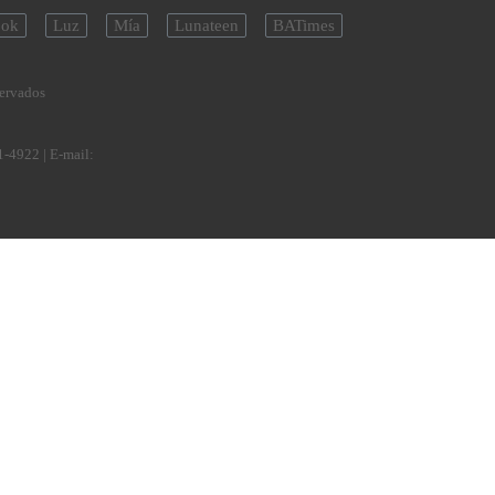
ok
Luz
Mía
Lunateen
BATimes
servados
1-4922
| E-mail: