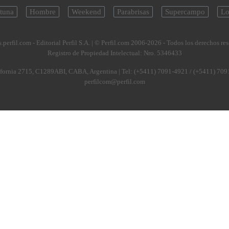
tuna
Hombre
Weekend
Parabrisas
Supercampo
Lo
.perfil.com - Editorial Perfil S.A.
| © Perfil.com 2006-2026 - Todos los derechos re
Registro de Propiedad Intelectual: Nro. 5346433
fornia 2715
,
C1289ABI
,
CABA, Argentina
| Tel:
(+5411) 7091-4921
/
(+5411) 709
perfilcom@perfil.com