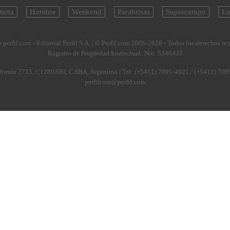
tuna
Hombre
Weekend
Parabrisas
Supercampo
Lo
.perfil.com - Editorial Perfil S.A.
| © Perfil.com 2006-2026 - Todos los derechos re
Registro de Propiedad Intelectual: Nro. 5346433
fornia 2715
,
C1289ABI
,
CABA, Argentina
| Tel:
(+5411) 7091-4921
/
(+5411) 709
perfilcom@perfil.com