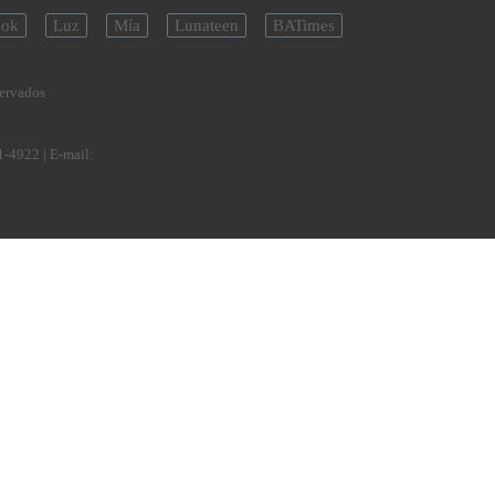
ok
Luz
Mía
Lunateen
BATimes
servados
1-4922
| E-mail: