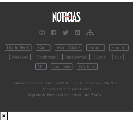
Diario Perfil
Caras
Marie Claire
Fortuna
Hombre
Weekend
Parabrisas
Supercampo
Look
Luz
Mía
Lunateen
BATimes
noticias.perfil.com - Editorial Perfil S.A.
| © Perfil.com 2006-2026 -
Todos los derechos reservados
Registro de Propiedad Intelectual: Nro. 5346433