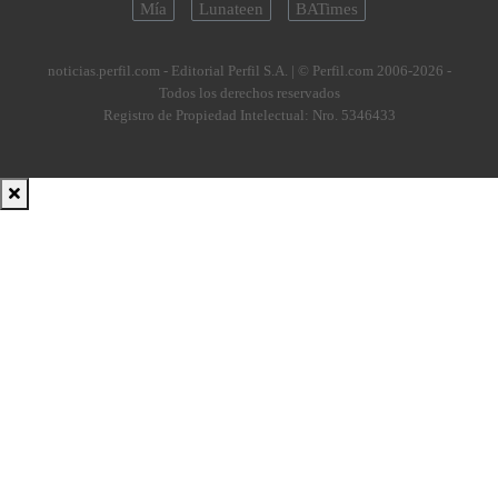
Mía
Lunateen
BATimes
noticias.perfil.com - Editorial Perfil S.A.
| © Perfil.com 2006-2026 -
Todos los derechos reservados
Registro de Propiedad Intelectual: Nro. 5346433