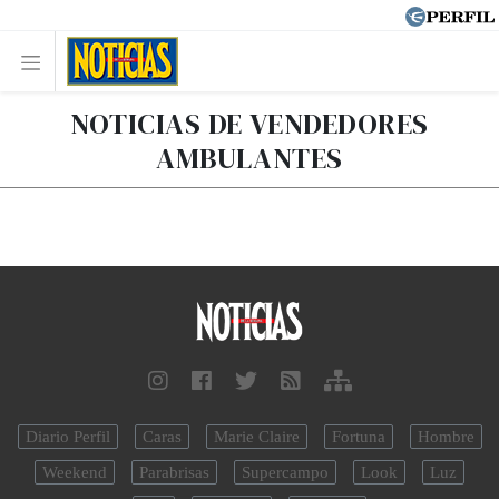
NOTICIAS DE VENDEDORES
AMBULANTES
Diario Perfil
Caras
Marie Claire
Fortuna
Hombre
Weekend
Parabrisas
Supercampo
Look
Luz