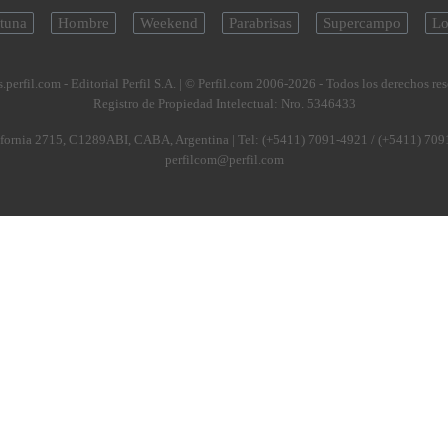
tuna
Hombre
Weekend
Parabrisas
Supercampo
Lo
.perfil.com - Editorial Perfil S.A.
| © Perfil.com 2006-2026 - Todos los derechos re
Registro de Propiedad Intelectual: Nro. 5346433
fornia 2715
,
C1289ABI
,
CABA, Argentina
| Tel:
(+5411) 7091-4921
/
(+5411) 709
perfilcom@perfil.com