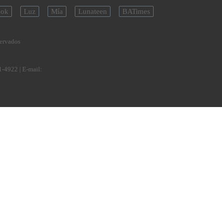
ok
Luz
Mía
Lunateen
BATimes
servados
1-4922
| E-mail: