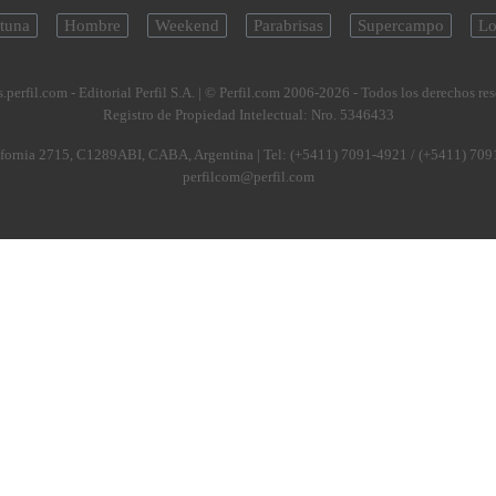
tuna
Hombre
Weekend
Parabrisas
Supercampo
Lo
.perfil.com - Editorial Perfil S.A.
| © Perfil.com 2006-2026 - Todos los derechos re
Registro de Propiedad Intelectual: Nro. 5346433
fornia 2715
,
C1289ABI
,
CABA, Argentina
| Tel:
(+5411) 7091-4921
/
(+5411) 709
perfilcom@perfil.com