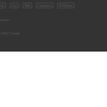
ok
Luz
Mía
Lunateen
BATimes
servados
1-4922
| E-mail: