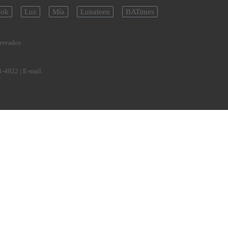
ok
Luz
Mía
Lunateen
BATimes
servados
1-4922
| E-mail: