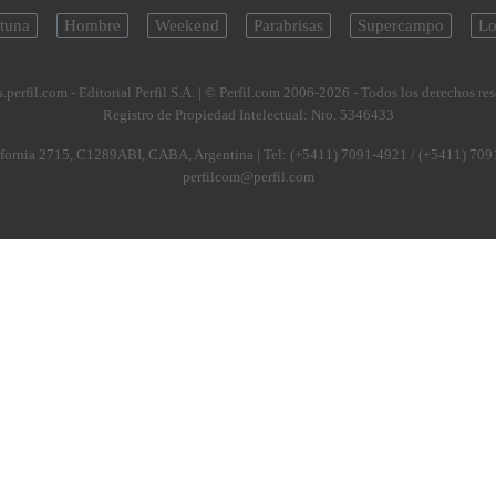
tuna
Hombre
Weekend
Parabrisas
Supercampo
Lo
.perfil.com - Editorial Perfil S.A.
| © Perfil.com 2006-2026 - Todos los derechos re
Registro de Propiedad Intelectual: Nro. 5346433
fornia 2715
,
C1289ABI
,
CABA, Argentina
| Tel:
(+5411) 7091-4921
/
(+5411) 709
perfilcom@perfil.com