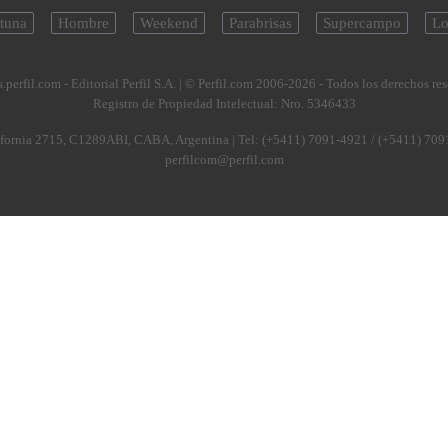
tuna
Hombre
Weekend
Parabrisas
Supercampo
Lo
.perfil.com - Editorial Perfil S.A.
| © Perfil.com 2006-2026 - Todos los derechos re
Registro de Propiedad Intelectual: Nro. 5346433
fornia 2715
,
C1289ABI
,
CABA, Argentina
| Tel:
(+5411) 7091-4921
/
(+5411) 709
perfilcom@perfil.com