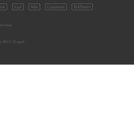
ok
Luz
Mía
Lunateen
BATimes
servados
1-4922
| E-mail: