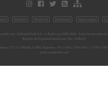
tuna
Hombre
Weekend
Parabrisas
Supercampo
Lo
.perfil.com - Editorial Perfil S.A.
| © Perfil.com 2006-2026 - Todos los derechos re
Registro de Propiedad Intelectual: Nro. 5346433
fornia 2715
,
C1289ABI
,
CABA, Argentina
| Tel:
(+5411) 7091-4921
/
(+5411) 709
perfilcom@perfil.com