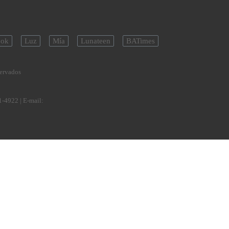
ok
Luz
Mía
Lunateen
BATimes
servados
1-4922
| E-mail: