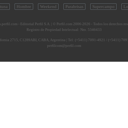
tuna
Hombre
Weekend
Parabrisas
Supercampo
Lo
.perfil.com - Editorial Perfil S.A.
| © Perfil.com 2006-2026 - Todos los derechos re
Registro de Propiedad Intelectual: Nro. 5346433
fornia 2715
,
C1289ABI
,
CABA, Argentina
| Tel:
(+5411) 7091-4921
/
(+5411) 709
perfilcom@perfil.com