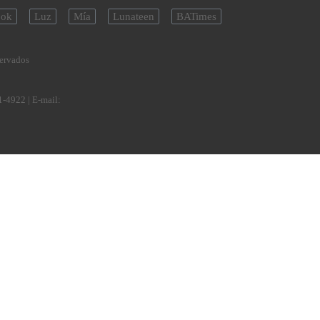
ok
Luz
Mía
Lunateen
BATimes
servados
1-4922
| E-mail: