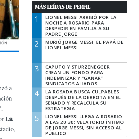
MÁS LEÍDAS DE PERFIL
1
LIONEL MESSI ARRIBÓ POR LA
NOCHE A ROSARIO PARA
DESPEDIR EN FAMILIA A SU
PADRE JORGE
2
MURIÓ JORGE MESSI, EL PAPÁ DE
MBÓN
LIONEL MESSI
3
CAPUTO Y STURZENEGGER
CREAN UN FONDO PARA
INDEMNIZAR Y “GANAR”
SINDICATOS ALIADOS
nzó a
4
LA ROSADA BUSCA CULPABLES
ación
DESPUÉS DE LA DERROTA EN EL
SENADO Y RECALCULA SU
".
ESTRATEGIA
5
LIONEL MESSI LLEGA A ROSARIO
por
La
A LAS 20.30: VELATORIO ÍNTIMO
DE JORGE MESSI, SIN ACCESO AL
tadio,
PÚBLICO