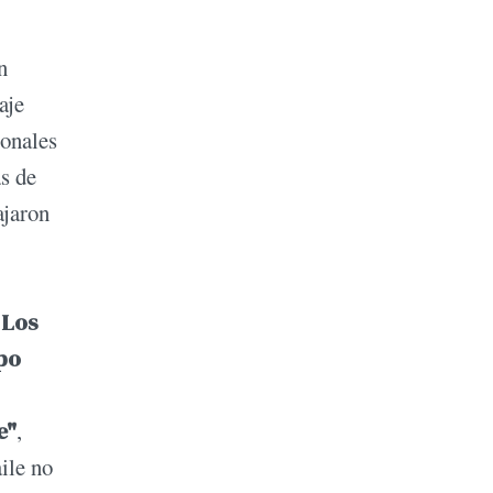
n
aje
ionales
as de
ajaron
,
Los
po
e"
,
ile no