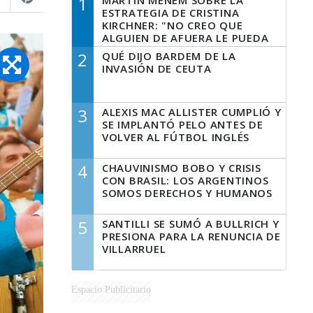
1
MARTÍN MENEM SOBRE LA
ESTRATEGIA DE CRISTINA
KIRCHNER: "NO CREO QUE
ALGUIEN DE AFUERA LE PUEDA
DECIR A LA JUSTICIA LO QUE
2
QUÉ DIJO BARDEM DE LA
TIENE QUE HACER"
INVASIÓN DE CEUTA
3
ALEXIS MAC ALLISTER CUMPLIÓ Y
SE IMPLANTÓ PELO ANTES DE
VOLVER AL FÚTBOL INGLÉS
4
CHAUVINISMO BOBO Y CRISIS
CON BRASIL: LOS ARGENTINOS
SOMOS DERECHOS Y HUMANOS
5
SANTILLI SE SUMÓ A BULLRICH Y
PRESIONA PARA LA RENUNCIA DE
VILLARRUEL
Espacio Publicitario