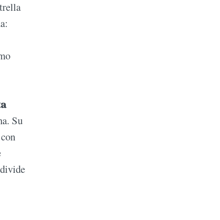
trella
a:
omo
ta
na. Su
 con
e
 divide