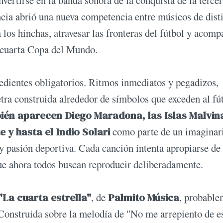
vertirse en la banda sonora de la conquista de la tercer
ncia abrió una nueva competencia entre músicos de dist
los hinchas, atravesar las fronteras del fútbol y acomp
a cuarta Copa del Mundo.
edientes obligatorios. Ritmos inmediatos y pegadizos,
 letra construida alrededor de símbolos que exceden al fú
ién aparecen Diego Maradona, las Islas Malvina
 y hasta el Indio Solari
como parte de un imaginar
 pasión deportiva. Cada canción intenta apropiarse de
e ahora todos buscan reproducir deliberadamente.
"La cuarta estrella"
, de
Palmito Música
, probable
. Construida sobre la melodía de "No me arrepiento de e