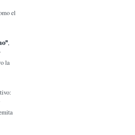
como el
no"
,
y
o la
.
tivo:
y
remita