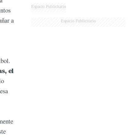
a
Espacio Publicitario
intos
añar a
Espacio Publicitario
tbol.
s, el
io
 esa
mente
ste