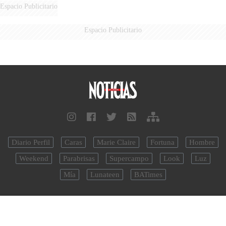
Espacio Publicitario
Espacio Publicitario
Diario Perfil
Caras
Marie Claire
Fortuna
Hombre
Weekend
Parabrisas
Supercampo
Look
Luz
Mía
Lunateen
BATimes
noticias.perfil.com - Editorial Perfil S.A.
| © Perfil.com 2006-2026 -
Todos los derechos reservados
Registro de Propiedad Intelectual: Nro. 5346433