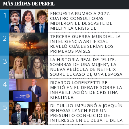
MÁS LEÍDAS DE PERFIL
1
ENCUESTA RUMBO A 2027:
CUATRO CONSULTORAS
MIDIERON EL DESGASTE DE
MILEI Y LA CRISIS DE
LIDERAZGO EN EL PERONISMO
2
TERCERA GUERRA MUNDIAL: LA
INTELIGENCIA ARTIFICIAL
REVELÓ CUÁLES SERÍAN LOS
PRIMEROS PAÍSES
LATINOAMERICANOS EN SER
3
LA HISTORIA REAL DE "ELIZE:
DERROTADOS
SOMBRAS DE UNA MUJER", LA
NUEVA PELÍCULA DE NETFLIX
SOBRE EL CASO DE UNA ESPOSA
QUE DESCUARTIZÓ A SU
4
RICARDO LORENZETTI SE
MARIDO
METIÓ EN EL DEBATE SOBRE LA
INHABILITACIÓN DE CRISTINA
KIRCHNER
5
DI TULLIO IMPUGNÓ A JOAQUÍN
BENEGAS LYNCH POR UN
PRESUNTO CONFLICTO DE
INTERESES EN EL DEBATE DE LA
LEY DE TIERRAS