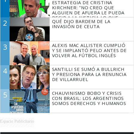
ESTRATEGIA DE CRISTINA
KIRCHNER: "NO CREO QUE
ALGUIEN DE AFUERA LE PUEDA
DECIR A LA JUSTICIA LO QUE
2
QUÉ DIJO BARDEM DE LA
TIENE QUE HACER"
INVASIÓN DE CEUTA
3
ALEXIS MAC ALLISTER CUMPLIÓ
Y SE IMPLANTÓ PELO ANTES DE
VOLVER AL FÚTBOL INGLÉS
4
SANTILLI SE SUMÓ A BULLRICH
Y PRESIONA PARA LA RENUNCIA
DE VILLARRUEL
5
CHAUVINISMO BOBO Y CRISIS
CON BRASIL: LOS ARGENTINOS
SOMOS DERECHOS Y HUMANOS
Espacio Publicitario