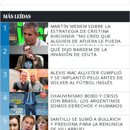
MÁS LEÍDAS
1
MARTÍN MENEM SOBRE LA
ESTRATEGIA DE CRISTINA
KIRCHNER: "NO CREO QUE
ALGUIEN DE AFUERA LE PUEDA
DECIR A LA JUSTICIA LO QUE
2
QUÉ DIJO BARDEM DE LA
TIENE QUE HACER"
INVASIÓN DE CEUTA
3
ALEXIS MAC ALLISTER CUMPLIÓ
Y SE IMPLANTÓ PELO ANTES DE
VOLVER AL FÚTBOL INGLÉS
4
CHAUVINISMO BOBO Y CRISIS
CON BRASIL: LOS ARGENTINOS
SOMOS DERECHOS Y HUMANOS
5
SANTILLI SE SUMÓ A BULLRICH
Y PRESIONA PARA LA RENUNCIA
DE VILLARRUEL