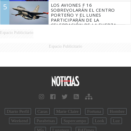
5
LOS AVIONES F 16
SOBREVOLARÁN EL CENTRO
PORTEÑO Y EL LUNES
PARTICIPARÁN DE LA
CELEBRACIÓN DE LA FUERZA
AÉREA
Espacio Publicitario
Espacio Publicitario
Diario Perfil
Caras
Marie Claire
Fortuna
Hombre
Weekend
Parabrisas
Supercampo
Look
Luz
Mía
Lunateen
BATimes