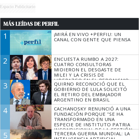
Espacio Publicitario
MÁS LEÍDAS DE PERFIL
1
¡MIRÁ EN VIVO +PERFIL!: UN
CANAL CON GENTE QUE PIENSA
2
ENCUESTA RUMBO A 2027:
CUATRO CONSULTORAS
MIDIERON EL DESGASTE DE
MILEI Y LA CRISIS DE
LIDERAZGO EN EL PERONISMO
3
QUIRNO RECONOCIÓ QUE EL
GOBIERNO DE LULA SOLICITÓ
EL RETIRO DEL EMBAJADOR
ARGENTINO EN BRASIL
4
CACHANOSKY RENUNCIÓ A UNA
FUNDACIÓN PORQUE "SE HA
TRANSFORMADO EN UNA
ESPECIE DE INSTITUTO PATRIA
INCONDICIONAL DE LA GESTIÓN
5
TERCERA GUERRA MUNDIAL: LA
DE MILEI"
INTELIGENCIA ARTIFICIAL