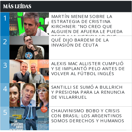
MÁS LEÍDAS
1
MARTÍN MENEM SOBRE LA
ESTRATEGIA DE CRISTINA
KIRCHNER: "NO CREO QUE
ALGUIEN DE AFUERA LE PUEDA
DECIR A LA JUSTICIA LO QUE
2
QUÉ DIJO BARDEM DE LA
TIENE QUE HACER"
INVASIÓN DE CEUTA
3
ALEXIS MAC ALLISTER CUMPLIÓ
Y SE IMPLANTÓ PELO ANTES DE
VOLVER AL FÚTBOL INGLÉS
4
SANTILLI SE SUMÓ A BULLRICH
Y PRESIONA PARA LA RENUNCIA
DE VILLARRUEL
5
CHAUVINISMO BOBO Y CRISIS
CON BRASIL: LOS ARGENTINOS
SOMOS DERECHOS Y HUMANOS