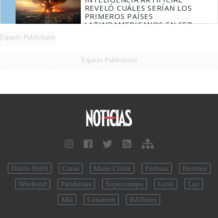
REVELÓ CUÁLES SERÍAN LOS
PRIMEROS PAÍSES
LATINOAMERICANOS EN SER
DERROTADOS
Espacio Publicitario
Espacio Publicitario
Diario Perfil
Caras
Marie Claire
Fortuna
Hombre
Weekend
Parabrisas
Supercampo
Look
Luz
Mía
Lunateen
BATimes