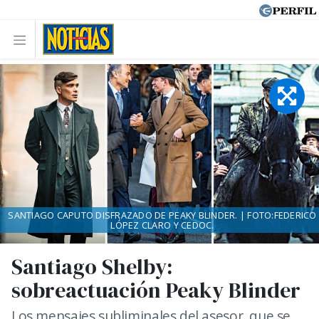
SANTIAGO CAPUTO DISFRAZADO DE PEAKY BLINDER. | FOTO:FEDERICO
LÓPEZ CLARO Y CEDOC.
Santiago Shelby:
sobreactuación Peaky Blinder
Los mensajes subliminales del asesor, que se