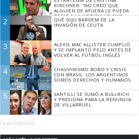
ESTRATEGIA DE CRISTINA
KIRCHNER: "NO CREO QUE
ALGUIEN DE AFUERA LE PUEDA
DECIR A LA JUSTICIA LO QUE
2
QUÉ DIJO BARDEM DE LA
TIENE QUE HACER"
INVASIÓN DE CEUTA
3
ALEXIS MAC ALLISTER CUMPLIÓ
Y SE IMPLANTÓ PELO ANTES DE
VOLVER AL FÚTBOL INGLÉS
4
CHAUVINISMO BOBO Y CRISIS
CON BRASIL: LOS ARGENTINOS
SOMOS DERECHOS Y HUMANOS
5
SANTILLI SE SUMÓ A BULLRICH
Y PRESIONA PARA LA RENUNCIA
DE VILLARRUEL
Espacio Publicitario