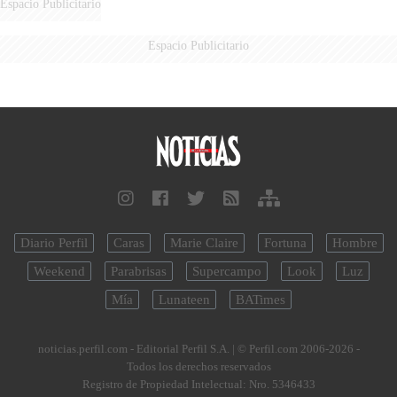
Espacio Publicitario
Espacio Publicitario
Diario Perfil
Caras
Marie Claire
Fortuna
Hombre
Weekend
Parabrisas
Supercampo
Look
Luz
Mía
Lunateen
BATimes
noticias.perfil.com - Editorial Perfil S.A.
| © Perfil.com 2006-2026 -
Todos los derechos reservados
Registro de Propiedad Intelectual: Nro. 5346433