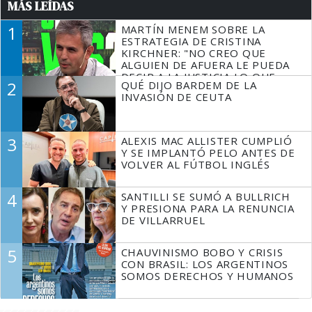
MÁS LEÍDAS
1
MARTÍN MENEM SOBRE LA
ESTRATEGIA DE CRISTINA
KIRCHNER: "NO CREO QUE
ALGUIEN DE AFUERA LE PUEDA
DECIR A LA JUSTICIA LO QUE
2
QUÉ DIJO BARDEM DE LA
TIENE QUE HACER"
INVASIÓN DE CEUTA
3
ALEXIS MAC ALLISTER CUMPLIÓ
Y SE IMPLANTÓ PELO ANTES DE
VOLVER AL FÚTBOL INGLÉS
4
SANTILLI SE SUMÓ A BULLRICH
Y PRESIONA PARA LA RENUNCIA
DE VILLARRUEL
5
CHAUVINISMO BOBO Y CRISIS
CON BRASIL: LOS ARGENTINOS
SOMOS DERECHOS Y HUMANOS