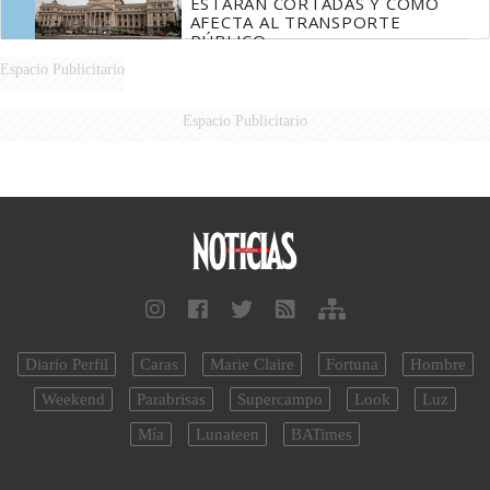
ESTARÁN CORTADAS Y CÓMO
AFECTA AL TRANSPORTE
PÚBLICO
Espacio Publicitario
Espacio Publicitario
Diario Perfil
Caras
Marie Claire
Fortuna
Hombre
Weekend
Parabrisas
Supercampo
Look
Luz
Mía
Lunateen
BATimes