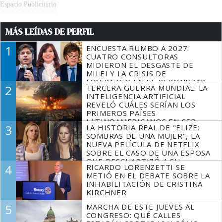
Espacio Publicitario
MÁS LEÍDAS DE PERFIL
1
ENCUESTA RUMBO A 2027:
CUATRO CONSULTORAS
MIDIERON EL DESGASTE DE
MILEI Y LA CRISIS DE
LIDERAZGO EN EL PERONISMO
2
TERCERA GUERRA MUNDIAL: LA
INTELIGENCIA ARTIFICIAL
REVELÓ CUÁLES SERÍAN LOS
PRIMEROS PAÍSES
LATINOAMERICANOS EN SER
3
LA HISTORIA REAL DE "ELIZE:
DERROTADOS
SOMBRAS DE UNA MUJER", LA
NUEVA PELÍCULA DE NETFLIX
SOBRE EL CASO DE UNA ESPOSA
QUE DESCUARTIZÓ A SU
4
RICARDO LORENZETTI SE
MARIDO
METIÓ EN EL DEBATE SOBRE LA
INHABILITACIÓN DE CRISTINA
KIRCHNER
5
MARCHA DE ESTE JUEVES AL
CONGRESO: QUÉ CALLES