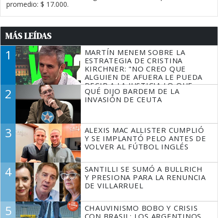
promedio: $ 17.000.
MÁS LEÍDAS
1
MARTÍN MENEM SOBRE LA
ESTRATEGIA DE CRISTINA
KIRCHNER: "NO CREO QUE
ALGUIEN DE AFUERA LE PUEDA
DECIR A LA JUSTICIA LO QUE
2
QUÉ DIJO BARDEM DE LA
TIENE QUE HACER"
INVASIÓN DE CEUTA
3
ALEXIS MAC ALLISTER CUMPLIÓ
Y SE IMPLANTÓ PELO ANTES DE
VOLVER AL FÚTBOL INGLÉS
4
SANTILLI SE SUMÓ A BULLRICH
Y PRESIONA PARA LA RENUNCIA
DE VILLARRUEL
5
CHAUVINISMO BOBO Y CRISIS
CON BRASIL: LOS ARGENTINOS