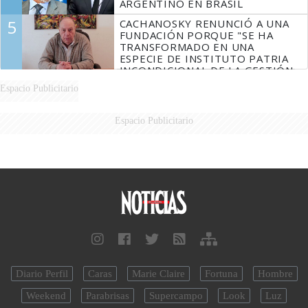
ARGENTINO EN BRASIL
5
CACHANOSKY RENUNCIÓ A UNA
FUNDACIÓN PORQUE "SE HA
TRANSFORMADO EN UNA
ESPECIE DE INSTITUTO PATRIA
INCONDICIONAL DE LA GESTIÓN
DE MILEI"
Espacio Publicitario
Espacio Publicitario
Diario Perfil
Caras
Marie Claire
Fortuna
Hombre
Weekend
Parabrisas
Supercampo
Look
Luz