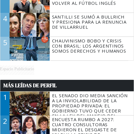
VOLVER AL FÚTBOL INGLÉS
4
SANTILLI SE SUMÓ A BULLRICH
Y PRESIONA PARA LA RENUNCIA
DE VILLARRUEL
5
CHAUVINISMO BOBO Y CRISIS
CON BRASIL: LOS ARGENTINOS
SOMOS DERECHOS Y HUMANOS
Espacio Publicitario
MÁS LEÍDAS DE PERFIL
1
EL SENADO DIO MEDIA SANCIÓN
A LA INVIOLABILIDAD DE LA
PROPIEDAD PRIVADA: EL
GOBIERNO TUVO QUE CEDER
EN LA LEY DEL MANEJO DEL
2
ENCUESTA RUMBO A 2027:
FUEGO
CUATRO CONSULTORAS
MIDIERON EL DESGASTE DE