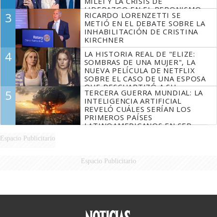
MILEI Y LA CRISIS DE
LIDERAZGO EN EL PERONISMO
3
RICARDO LORENZETTI SE
METIÓ EN EL DEBATE SOBRE LA
INHABILITACIÓN DE CRISTINA
KIRCHNER
4
LA HISTORIA REAL DE "ELIZE:
SOMBRAS DE UNA MUJER", LA
NUEVA PELÍCULA DE NETFLIX
SOBRE EL CASO DE UNA ESPOSA
QUE DESCUARTIZÓ A SU
5
TERCERA GUERRA MUNDIAL: LA
MARIDO
INTELIGENCIA ARTIFICIAL
REVELÓ CUÁLES SERÍAN LOS
PRIMEROS PAÍSES
LATINOAMERICANOS EN SER
DERROTADOS
Espacio Publicitario
Espacio Publicitario