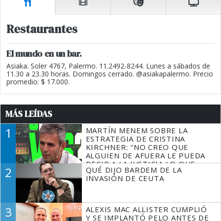
Restaurantes
El mundo en un bar.
Asiaka. Soler 4767, Palermo. 11.2492-8244. Lunes a sábados de
11.30 a 23.30 horas. Domingos cerrado. @asiakapalermo. Precio
promedio: $ 17.000.
MÁS LEÍDAS
1
MARTÍN MENEM SOBRE LA
ESTRATEGIA DE CRISTINA
KIRCHNER: "NO CREO QUE
ALGUIEN DE AFUERA LE PUEDA
DECIR A LA JUSTICIA LO QUE
2
QUÉ DIJO BARDEM DE LA
TIENE QUE HACER"
INVASIÓN DE CEUTA
3
ALEXIS MAC ALLISTER CUMPLIÓ
Y SE IMPLANTÓ PELO ANTES DE