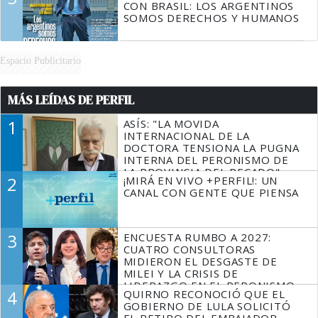
CON BRASIL: LOS ARGENTINOS
SOMOS DERECHOS Y HUMANOS
Espacio Publicitario
MÁS LEÍDAS DE PERFIL
1
ASÍS: "LA MOVIDA
INTERNACIONAL DE LA
DOCTORA TENSIONA LA PUGNA
INTERNA DEL PERONISMO DE
LA PROVINCIA DEL PECADO"
2
¡MIRÁ EN VIVO +PERFIL!: UN
CANAL CON GENTE QUE PIENSA
3
ENCUESTA RUMBO A 2027:
CUATRO CONSULTORAS
MIDIERON EL DESGASTE DE
MILEI Y LA CRISIS DE
LIDERAZGO EN EL PERONISMO
4
QUIRNO RECONOCIÓ QUE EL
GOBIERNO DE LULA SOLICITÓ
EL RETIRO DEL EMBAJADOR