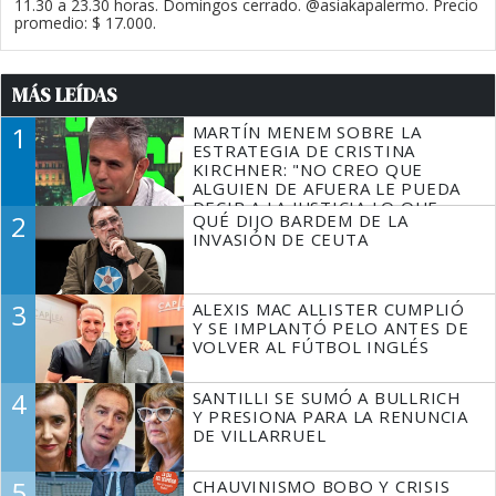
11.30 a 23.30 horas. Domingos cerrado. @asiakapalermo. Precio
promedio: $ 17.000.
MÁS LEÍDAS
1
MARTÍN MENEM SOBRE LA
ESTRATEGIA DE CRISTINA
KIRCHNER: "NO CREO QUE
ALGUIEN DE AFUERA LE PUEDA
DECIR A LA JUSTICIA LO QUE
2
QUÉ DIJO BARDEM DE LA
TIENE QUE HACER"
INVASIÓN DE CEUTA
3
ALEXIS MAC ALLISTER CUMPLIÓ
Y SE IMPLANTÓ PELO ANTES DE
VOLVER AL FÚTBOL INGLÉS
4
SANTILLI SE SUMÓ A BULLRICH
Y PRESIONA PARA LA RENUNCIA
DE VILLARRUEL
5
CHAUVINISMO BOBO Y CRISIS