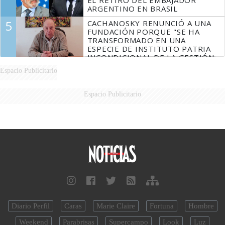
ARGENTINO EN BRASIL
5
CACHANOSKY RENUNCIÓ A UNA
FUNDACIÓN PORQUE "SE HA
TRANSFORMADO EN UNA
ESPECIE DE INSTITUTO PATRIA
INCONDICIONAL DE LA GESTIÓN
DE MILEI"
Espacio Publicitario
Espacio Publicitario
Diario Perfil
Caras
Marie Claire
Fortuna
Hombre
Weekend
Parabrisas
Supercampo
Look
Luz