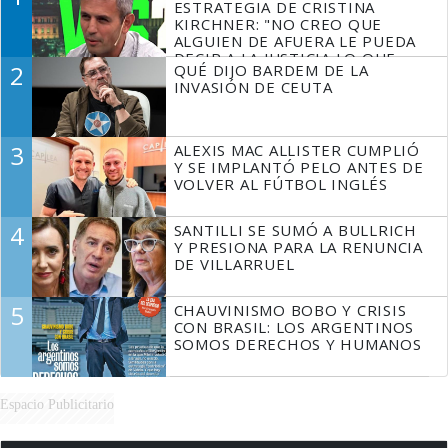
ESTRATEGIA DE CRISTINA
KIRCHNER: "NO CREO QUE
ALGUIEN DE AFUERA LE PUEDA
DECIR A LA JUSTICIA LO QUE
2
QUÉ DIJO BARDEM DE LA
TIENE QUE HACER"
INVASIÓN DE CEUTA
3
ALEXIS MAC ALLISTER CUMPLIÓ
Y SE IMPLANTÓ PELO ANTES DE
VOLVER AL FÚTBOL INGLÉS
4
SANTILLI SE SUMÓ A BULLRICH
Y PRESIONA PARA LA RENUNCIA
DE VILLARRUEL
5
CHAUVINISMO BOBO Y CRISIS
CON BRASIL: LOS ARGENTINOS
SOMOS DERECHOS Y HUMANOS
Espacio Publicitario