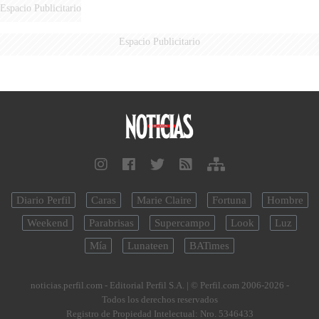
DE MILEI"
Espacio Publicitario
Espacio Publicitario
Diario Perfil
Caras
Marie Claire
Fortuna
Hombre
Weekend
Parabrisas
Supercampo
Look
Luz
Mía
Lunateen
BATimes
noticias.perfil.com - Editorial Perfil S.A.
| © Perfil.com 2006-2026 -
Todos los derechos reservados
Registro de Propiedad Intelectual: Nro. 5346433