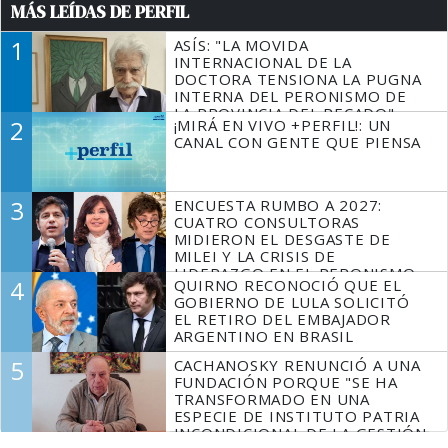
MÁS LEÍDAS DE PERFIL
1
ASÍS: "LA MOVIDA
INTERNACIONAL DE LA
DOCTORA TENSIONA LA PUGNA
INTERNA DEL PERONISMO DE
LA PROVINCIA DEL PECADO"
2
¡MIRÁ EN VIVO +PERFIL!: UN
CANAL CON GENTE QUE PIENSA
3
ENCUESTA RUMBO A 2027:
CUATRO CONSULTORAS
MIDIERON EL DESGASTE DE
MILEI Y LA CRISIS DE
LIDERAZGO EN EL PERONISMO
4
QUIRNO RECONOCIÓ QUE EL
GOBIERNO DE LULA SOLICITÓ
EL RETIRO DEL EMBAJADOR
ARGENTINO EN BRASIL
5
CACHANOSKY RENUNCIÓ A UNA
FUNDACIÓN PORQUE "SE HA
TRANSFORMADO EN UNA
ESPECIE DE INSTITUTO PATRIA
INCONDICIONAL DE LA GESTIÓN