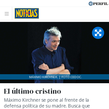
MÁXIMO KIRCHNER. | FOTO:CEDOC.
El último cristino
Máximo Kirchner se pone al frente de la
defensa política de su madre. Busca que