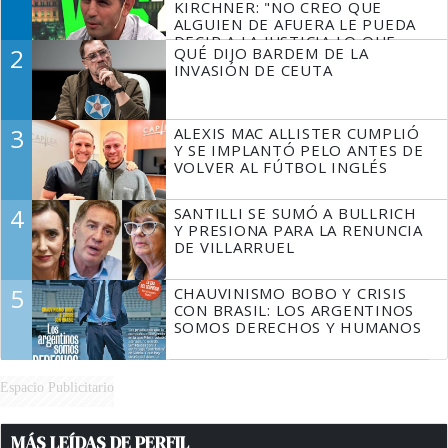
KIRCHNER: "NO CREO QUE
ALGUIEN DE AFUERA LE PUEDA
DECIR A LA JUSTICIA LO QUE
2
QUÉ DIJO BARDEM DE LA
TIENE QUE HACER"
INVASIÓN DE CEUTA
3
ALEXIS MAC ALLISTER CUMPLIÓ
Y SE IMPLANTÓ PELO ANTES DE
VOLVER AL FÚTBOL INGLÉS
4
SANTILLI SE SUMÓ A BULLRICH
Y PRESIONA PARA LA RENUNCIA
DE VILLARRUEL
5
CHAUVINISMO BOBO Y CRISIS
CON BRASIL: LOS ARGENTINOS
SOMOS DERECHOS Y HUMANOS
Espacio Publicitario
MÁS LEÍDAS DE PERFIL