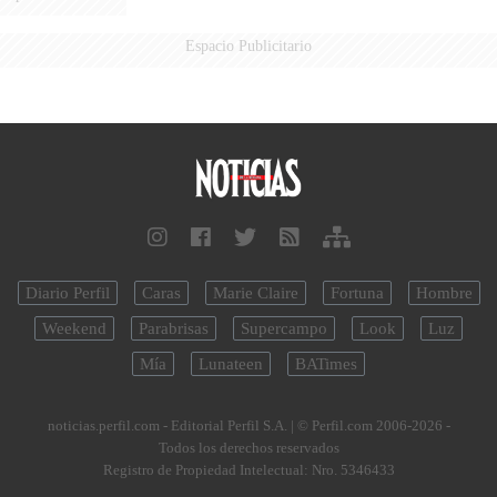
Espacio Publicitario
Diario Perfil
Caras
Marie Claire
Fortuna
Hombre
Weekend
Parabrisas
Supercampo
Look
Luz
Mía
Lunateen
BATimes
noticias.perfil.com - Editorial Perfil S.A.
| © Perfil.com 2006-2026 -
Todos los derechos reservados
Registro de Propiedad Intelectual: Nro. 5346433