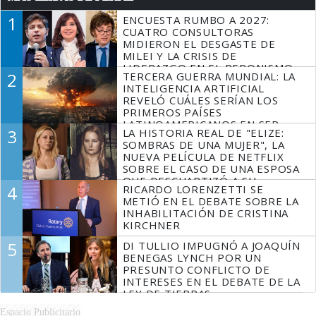
1
ENCUESTA RUMBO A 2027:
CUATRO CONSULTORAS
MIDIERON EL DESGASTE DE
MILEI Y LA CRISIS DE
LIDERAZGO EN EL PERONISMO
2
TERCERA GUERRA MUNDIAL: LA
INTELIGENCIA ARTIFICIAL
REVELÓ CUÁLES SERÍAN LOS
PRIMEROS PAÍSES
LATINOAMERICANOS EN SER
3
LA HISTORIA REAL DE "ELIZE:
DERROTADOS
SOMBRAS DE UNA MUJER", LA
NUEVA PELÍCULA DE NETFLIX
SOBRE EL CASO DE UNA ESPOSA
QUE DESCUARTIZÓ A SU
4
RICARDO LORENZETTI SE
MARIDO
METIÓ EN EL DEBATE SOBRE LA
INHABILITACIÓN DE CRISTINA
KIRCHNER
5
DI TULLIO IMPUGNÓ A JOAQUÍN
BENEGAS LYNCH POR UN
PRESUNTO CONFLICTO DE
INTERESES EN EL DEBATE DE LA
LEY DE TIERRAS
Espacio Publicitario