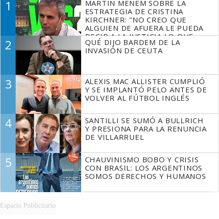
1
MARTÍN MENEM SOBRE LA
ESTRATEGIA DE CRISTINA
KIRCHNER: "NO CREO QUE
ALGUIEN DE AFUERA LE PUEDA
DECIR A LA JUSTICIA LO QUE
2
QUÉ DIJO BARDEM DE LA
TIENE QUE HACER"
INVASIÓN DE CEUTA
3
ALEXIS MAC ALLISTER CUMPLIÓ
Y SE IMPLANTÓ PELO ANTES DE
VOLVER AL FÚTBOL INGLÉS
4
SANTILLI SE SUMÓ A BULLRICH
Y PRESIONA PARA LA RENUNCIA
DE VILLARRUEL
5
CHAUVINISMO BOBO Y CRISIS
CON BRASIL: LOS ARGENTINOS
SOMOS DERECHOS Y HUMANOS
Espacio Publicitario