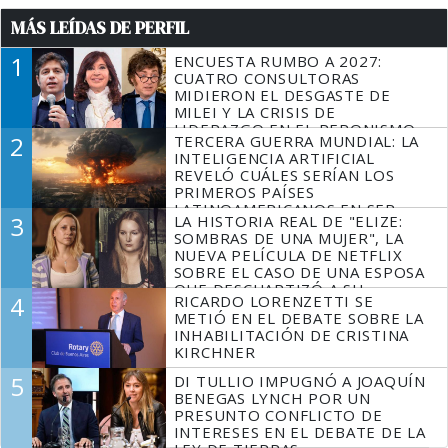
MÁS LEÍDAS DE PERFIL
1
ENCUESTA RUMBO A 2027:
CUATRO CONSULTORAS
MIDIERON EL DESGASTE DE
MILEI Y LA CRISIS DE
LIDERAZGO EN EL PERONISMO
2
TERCERA GUERRA MUNDIAL: LA
INTELIGENCIA ARTIFICIAL
REVELÓ CUÁLES SERÍAN LOS
PRIMEROS PAÍSES
LATINOAMERICANOS EN SER
3
LA HISTORIA REAL DE "ELIZE:
DERROTADOS
SOMBRAS DE UNA MUJER", LA
NUEVA PELÍCULA DE NETFLIX
SOBRE EL CASO DE UNA ESPOSA
QUE DESCUARTIZÓ A SU
4
RICARDO LORENZETTI SE
MARIDO
METIÓ EN EL DEBATE SOBRE LA
INHABILITACIÓN DE CRISTINA
KIRCHNER
5
DI TULLIO IMPUGNÓ A JOAQUÍN
BENEGAS LYNCH POR UN
PRESUNTO CONFLICTO DE
INTERESES EN EL DEBATE DE LA