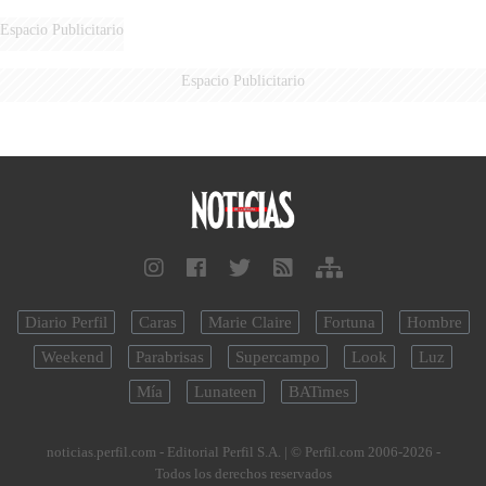
LEY DE TIERRAS
Espacio Publicitario
Espacio Publicitario
Diario Perfil
Caras
Marie Claire
Fortuna
Hombre
Weekend
Parabrisas
Supercampo
Look
Luz
Mía
Lunateen
BATimes
noticias.perfil.com - Editorial Perfil S.A.
| © Perfil.com 2006-2026 -
Todos los derechos reservados