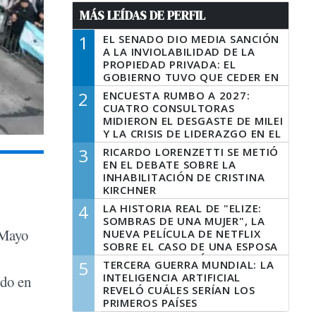
MÁS LEÍDAS DE PERFIL
1
EL SENADO DIO MEDIA SANCIÓN
A LA INVIOLABILIDAD DE LA
PROPIEDAD PRIVADA: EL
GOBIERNO TUVO QUE CEDER EN
LA LEY DEL MANEJO DEL FUEGO
2
ENCUESTA RUMBO A 2027:
CUATRO CONSULTORAS
MIDIERON EL DESGASTE DE MILEI
Y LA CRISIS DE LIDERAZGO EN EL
PERONISMO
3
RICARDO LORENZETTI SE METIÓ
EN EL DEBATE SOBRE LA
INHABILITACIÓN DE CRISTINA
KIRCHNER
4
LA HISTORIA REAL DE "ELIZE:
SOMBRAS DE UNA MUJER", LA
 Mayo
NUEVA PELÍCULA DE NETFLIX
SOBRE EL CASO DE UNA ESPOSA
QUE DESCUARTIZÓ A SU
5
TERCERA GUERRA MUNDIAL: LA
MARIDO
INTELIGENCIA ARTIFICIAL
ado en
REVELÓ CUÁLES SERÍAN LOS
PRIMEROS PAÍSES
LATINOAMERICANOS EN SER