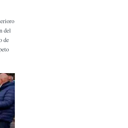
terioro
n del
o de
peto