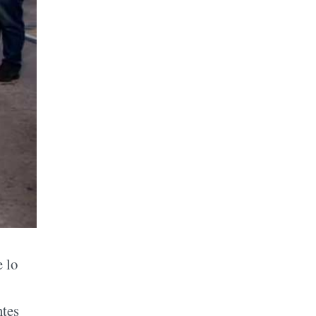
e lo
ntes