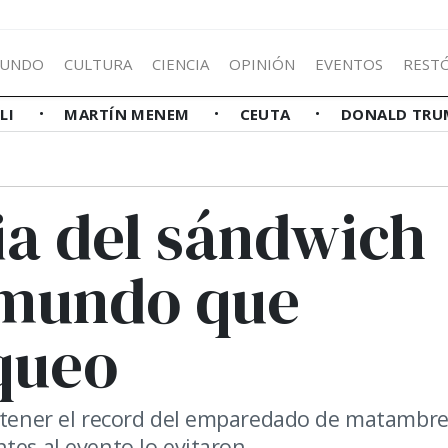
UNDO
CULTURA
CIENCIA
OPINIÓN
EVENTOS
REST
LLI
MARTÍN MENEM
CEUTA
DONALD TRU
a del sándwich
 mundo que
queo
obtener el record del emparedado de matambre
tes al evento lo evitaron.