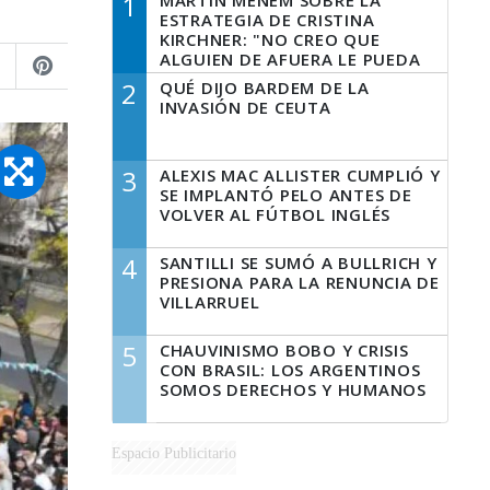
1
MARTÍN MENEM SOBRE LA
ESTRATEGIA DE CRISTINA
KIRCHNER: "NO CREO QUE
ALGUIEN DE AFUERA LE PUEDA
DECIR A LA JUSTICIA LO QUE
2
QUÉ DIJO BARDEM DE LA
TIENE QUE HACER"
INVASIÓN DE CEUTA
3
ALEXIS MAC ALLISTER CUMPLIÓ Y
SE IMPLANTÓ PELO ANTES DE
VOLVER AL FÚTBOL INGLÉS
4
SANTILLI SE SUMÓ A BULLRICH Y
PRESIONA PARA LA RENUNCIA DE
VILLARRUEL
5
CHAUVINISMO BOBO Y CRISIS
CON BRASIL: LOS ARGENTINOS
SOMOS DERECHOS Y HUMANOS
Espacio Publicitario