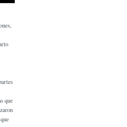
ones,
arto
partes
as que
nzaron
 que