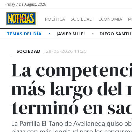
Friday 7 De August, 2026
POLÍTICA
SOCIEDAD
ECONOMÍA
M
TEMAS DEL DÍA
JAVIER MILEI
DIEGO SANTI
SOCIEDAD |
28-05-2026 11:25
La competenci
más largo del
terminó en sa
La Parrilla El Tano de Avellaneda quiso 
pizza con más longitud pero los concurren