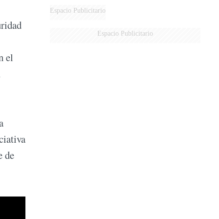
DERROTADOS
Espacio Publicitario
uridad
Espacio Publicitario
n el
1
a
ciativa
e de